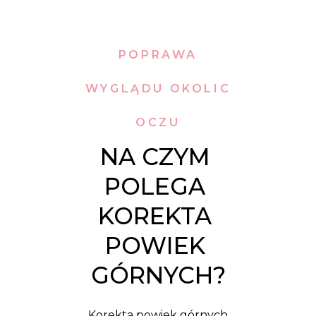
POPRAWA
WYGLĄDU OKOLIC
OCZU
NA CZYM 
POLEGA 
KOREKTA 
POWIEK 
GÓRNYCH?
Korekta powiek górnych