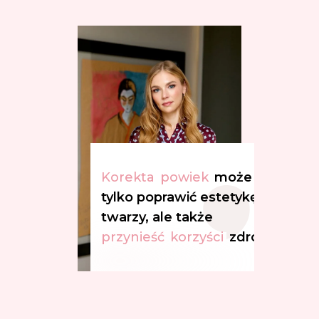
Korekta
powiek
może nie 
tylko poprawić estetykę 
twarzy, ale także 
przynieść
korzyści
zdrowotne.