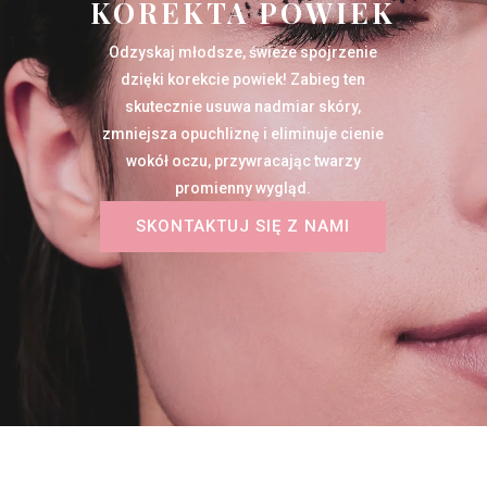
KOREKTA POWIEK
Odzyskaj młodsze, świeże spojrzenie
dzięki korekcie powiek! Zabieg ten
skutecznie usuwa nadmiar skóry,
zmniejsza opuchliznę i eliminuje cienie
wokół oczu, przywracając twarzy
promienny wygląd.
SKONTAKTUJ SIĘ Z NAMI